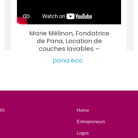
Marie Mélinon, Fondatrice
de Pana, Location de
couches lavables –
pana.eco
es
Home
Entrepreneurs
Logos