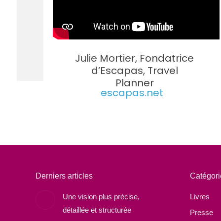
Julie Mortier, Fondatrice
d’Escapas, Travel
Planner
escapas.net
Derniers articles
Catégori
Une vision plus précise,
Livres
détaillée et structurée
Presse