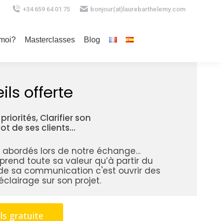
+34 659 64 01 75
bonjour(at)laurebarthelemy.com
 moi?
Masterclasses
Blog
ils offerte
priorités, Clarifier son
bot de ses clients…
re abordés lors de notre échange…
 prend toute sa valeur qu’à partir du
de sa communication c'est ouvrir des
clairage sur son projet.
ls gratuite